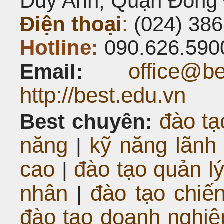
Duy Anh, Quận Đống 
Điện thoại
:
(024) 386
Hotline:
090.626.590
office@be
Email:
http://best.edu.vn
đào tạ
Best chuyên:
năng
kỹ năng lãnh
|
cao
đào tạo quản l
|
nhân
đào tạo chiế
|
đào tạo doanh nghiệp