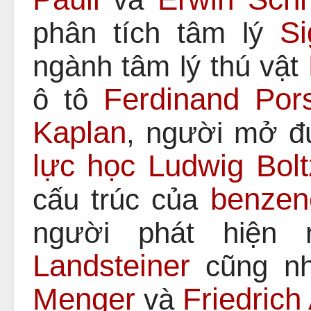
S
phân tích tâm lý
ngành tâm lý thú vật
Ferdinand Por
ô tô
Kaplan
, người mở 
lực học
Ludwig Bol
benzen
cấu trúc của
người phát hiện
Landsteiner
cũng nh
Menger
Friedrich
và