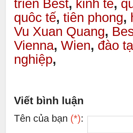
triển Best
,
kinh tế
,
qu
quôc tế
,
tiên phong
,
Vu Xuan Quang
,
Bes
Vienna
,
Wien
,
đào t
nghiệp
,
Viết bình luận
Tên của bạn
(*)
: