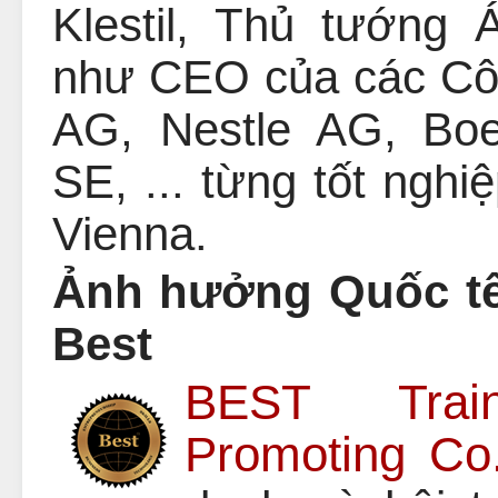
Klestil, Thủ tướng Á
như CEO của các Côn
AG, Nestle AG, Boe
SE, ... từng tốt ngh
Vienna.
Ảnh hưởng Quốc tế
Best
BEST Train
Promoting Co