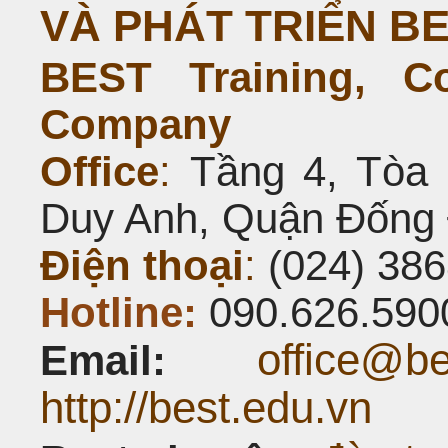
VÀ PHÁT TRIỂN B
BEST Training, C
Company
Office
:
Tầng 4, Tòa 
Duy Anh, Quận Đống 
Điện thoại
:
(024) 386
Hotline:
090.626.590
office@be
Email:
http://best.edu.vn