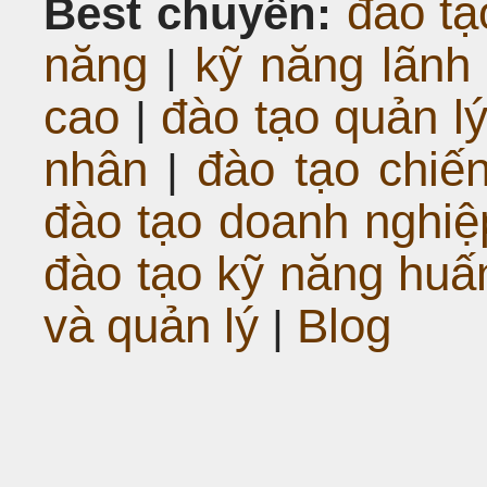
đào tạ
Best chuyên:
năng
kỹ năng lãnh
|
cao
đào tạo quản l
|
nhân
đào tạo chiế
|
đào tạo doanh nghiệp
đào tạo kỹ năng huấ
và quản lý
Blog
|