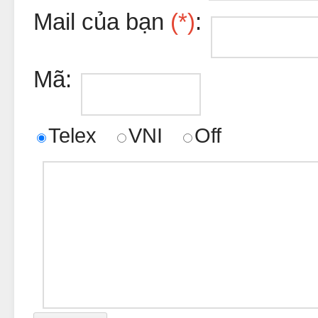
Mail của bạn
(*)
:
Mã:
Telex
VNI
Off