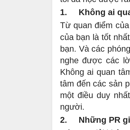
1. Không ai qua
Từ quan điểm của 
của bạn là tốt nhấ
bạn. Và các phóng
nghe được các lời
Không ai quan tâ
tâm đến các sản p
một điều duy nhấ
người.
2. Những PR giỏi