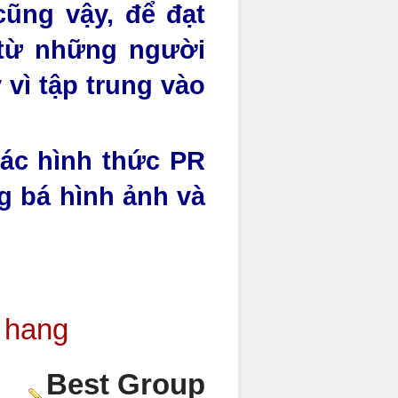
ũng vậy, để đạt
 từ những người
 vì tập trung vào
hác hình thức PR
g bá hình ảnh và
 hang
Best Group