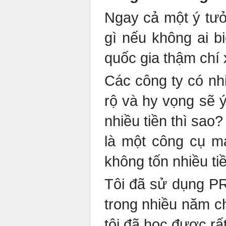
Ngay cả một ý tưở
gì nếu không ai b
quốc gia thậm chí 
Các công ty có nh
rộ và hy vọng sẽ 
nhiều tiền thì sao
là một công cụ m
không tốn nhiều ti
Tôi đã sử dụng PR
trong nhiều năm ch
tôi đã học được rất