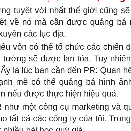
ng tuyệt vời nhất thế giới cũng s
iết về nó mà cần được quảng bá r
xuyên các lục địa.
iều vốn có thể tổ chức các chiến 
ý tưởng sẽ được lan tỏa. Tuy nhiê
? Ấy là lúc bạn cần đến PR: Quan 
ạnh mẽ có thể quảng bá hình ản
ền nếu được thực hiện hiệu quả.
 như một công cụ marketing và q
o tất cả các công ty của tôi. Trong
 nhiều bài học quý giá.