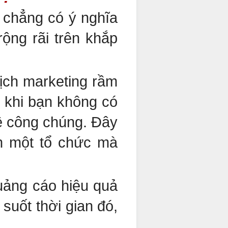
ẽ chẳng có ý nghĩa
ộng rãi trên khắp
dịch marketing rầm
n khi bạn không có
hệ công chúng. Đây
h một tổ chức mà
uảng cáo hiệu quả
 suốt thời gian đó,