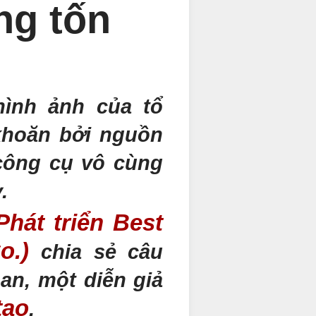
ng tốn
hình ảnh của tổ
khoăn bởi nguồn
công cụ vô cùng
.
hát triển Best
Co.)
chia sẻ câu
an, một diễn giả
tạo
.