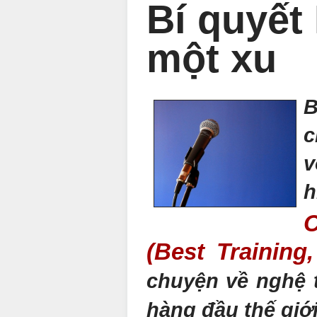
Bí quyết
một xu
B
c
v
h
C
(Best Trainin
chuyện về nghệ 
hàng đầu thế giớ