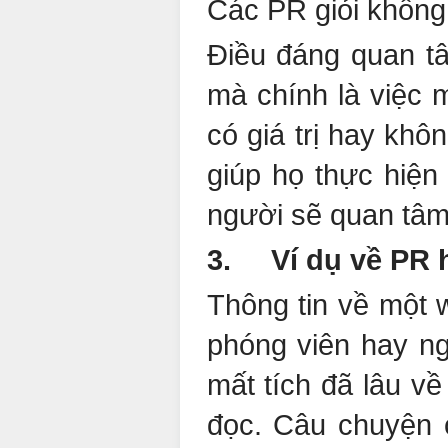
Các PR giỏi không 
Điều đáng quan tâ
mà chính là việc 
có giá trị hay kh
giúp họ thực hiện
người sẽ quan tâm
3. Ví dụ về PR 
Thông tin về một 
phóng viên hay ng
mất tích đã lâu về
đọc. Câu chuyện c