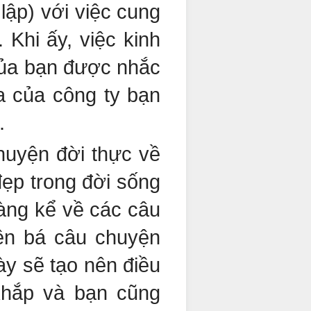
lập) với việc cung
 Khi ấy, việc kinh
của bạn được nhắc
a của công ty bạn
.
huyện đời thực về
đẹp trong đời sống
àng kể về các câu
yền bá câu chuyện
y sẽ tạo nên điều
khắp và bạn cũng